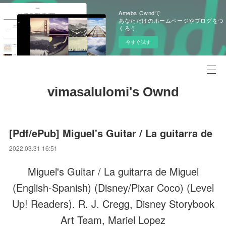
Ameba Owndで
あなただけのホームページやブログをつ
くろう
今すぐ試す
vimasalulomi's Ownd
[Pdf/ePub] Miguel's Guitar / La guitarra de
2022.03.31 16:51
Miguel's Guitar / La guitarra de Miguel
(English-Spanish) (Disney/Pixar Coco) (Level
Up! Readers). R. J. Cregg, Disney Storybook
Art Team, Mariel Lopez