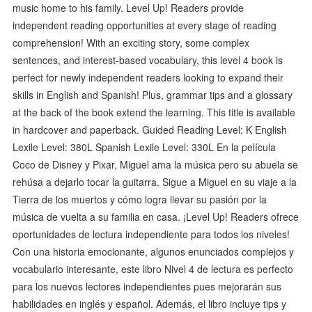
music home to his family. Level Up! Readers provide
independent reading opportunities at every stage of reading
comprehension! With an exciting story, some complex
sentences, and interest-based vocabulary, this level 4 book is
perfect for newly independent readers looking to expand their
skills in English and Spanish! Plus, grammar tips and a glossary
at the back of the book extend the learning. This title is available
in hardcover and paperback. Guided Reading Level: K English
Lexile Level: 380L Spanish Lexile Level: 330L En la película
Coco de Disney y Pixar, Miguel ama la música pero su abuela se
rehúsa a dejarlo tocar la guitarra. Sigue a Miguel en su viaje a la
Tierra de los muertos y cómo logra llevar su pasión por la
música de vuelta a su familia en casa. ¡Level Up! Readers ofrece
oportunidades de lectura independiente para todos los niveles!
Con una historia emocionante, algunos enunciados complejos y
vocabulario interesante, este libro Nivel 4 de lectura es perfecto
para los nuevos lectores independientes pues mejorarán sus
habilidades en inglés y español. Además, el libro incluye tips y